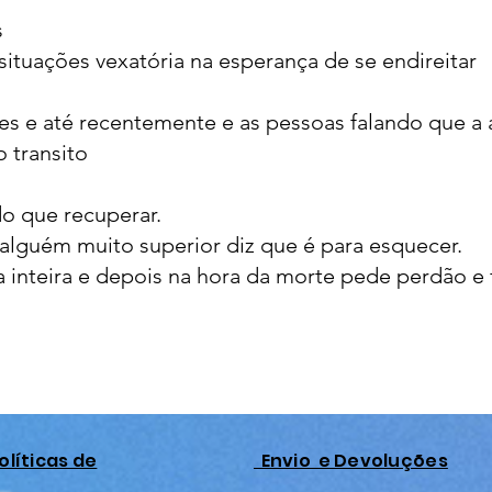
s
situações vexatória na esperança de se endireitar
zes e até recentemente e as pessoas falando que a 
 transito
do que recuperar.
alguém muito superior diz que é para esquecer.
a inteira e depois na hora da morte pede perdão e 
olíticas de
Envio e Devoluções