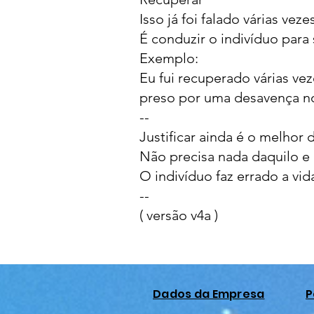
Isso já foi falado várias veze
É conduzir o indivíduo para 
Exemplo:
Eu fui recuperado várias ve
preso por uma desavença no
--
Justificar ainda é o melhor 
Não precisa nada daquilo e 
O indivíduo faz errado a vid
--
( versão v4a )
Dados da Empresa
P