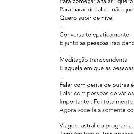
Para começar a falar : quer
Para parar de falar : não que
Quero subir de nível
--
Conversa telepaticamente
E junto as pessoas irão dan
--
Meditação transcendental
É aquela em que as pessoas 
--
Falar com gente de outras 
Falar com pessoas de vário
Importante :
Foi totalmente
Agora você fala somente com
--
Viagem astral do programa.
Também tem outras opções