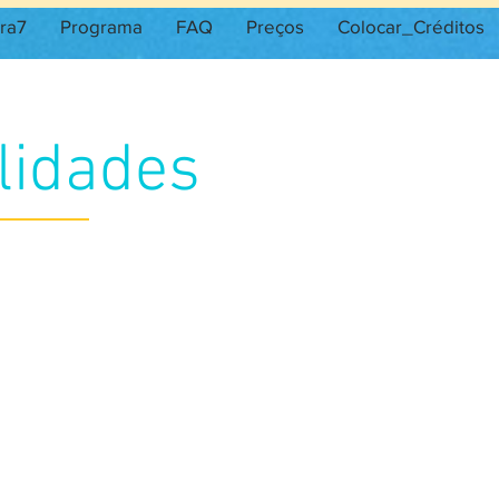
ra7
Programa
FAQ
Preços
Colocar_Créditos
lidades