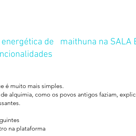
de energética de maithuna na SALA
uncionalidades
ue é muito mais simples.
 de alq
uimia, como os povos antigos faziam, expli
ssantes.
guintes
tro na plataforma