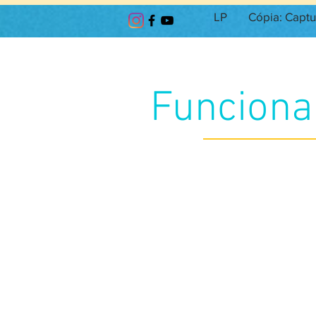
LP
Cópia: Captu
Funciona